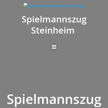
Zum
Inhalt
springen
Spielmannszug
Steinheim
Spielmannszug